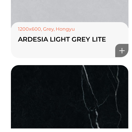
1200x600
,
Grey
,
Hongyu
ARDESIA LIGHT GREY LITE
TOP CERAMICS
Байгалын өнгө тансаг
мэдрэмжийг таны орчинд
онлайн туслах
©2025 Top ceramics llc, All Rights Reserved.
Themeforest Premium WordPress Theme.