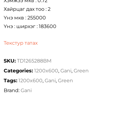
Хэмжээ мкв : 0.72
Хайрцаг дах тоо : 2
Үнэ мкв : 255000
Үнэ : ширхэг : 183600
Текстур татах
SKU:
TD1265288BM
Categories:
1200x600
,
Gani
,
Green
Tags:
1200x600
,
Gani
,
Green
Brand:
Gani