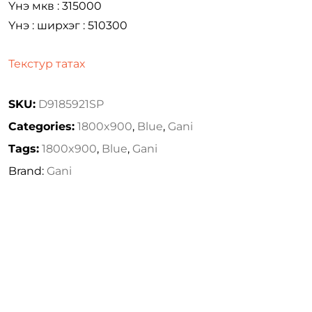
Үнэ мкв : 315000
Үнэ : ширхэг : 510300
Текстур татах
SKU:
D9185921SP
Categories:
1800x900
,
Blue
,
Gani
Tags:
1800x900
,
Blue
,
Gani
Brand:
Gani