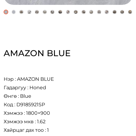
AMAZON BLUE
Нэр : AMAZON BLUE
Гадаргуу : Honed
Өнгө : Blue
Код : D9185921SP
Хэмжээ : 1800×900
Хэмжээ мкв : 1.62
Хайрцаг дах тоо : 1