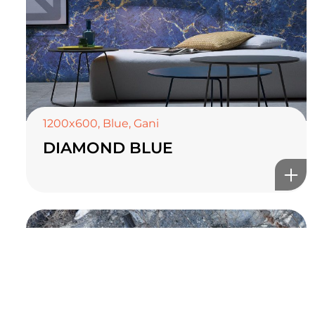
TOP CERAMICS
Байгалын өнгө тансаг
мэдрэмжийг таны орчинд
онлайн туслах
1200x600
,
Blue
,
Gani
DIAMOND BLUE
©2025 Top ceramics llc, All Rights Reserved.
Themeforest Premium WordPress Theme.