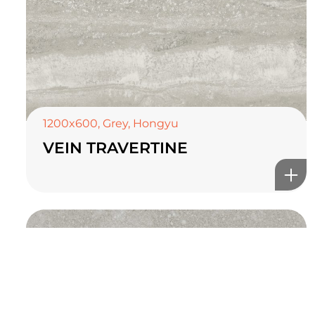
TOP CERAMICS
Байгалын өнгө тансаг
мэдрэмжийг таны орчинд
онлайн туслах
1200x600
,
Grey
,
Hongyu
VEIN TRAVERTINE
©2025 Top ceramics llc, All Rights Reserved.
Themeforest Premium WordPress Theme.