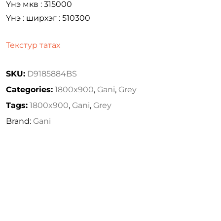
Үнэ мкв : 315000
Үнэ : ширхэг : 510300
Текстур татах
SKU:
D9185884BS
Categories:
1800x900
,
Gani
,
Grey
Tags:
1800x900
,
Gani
,
Grey
Brand:
Gani