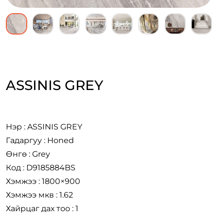
ASSINIS GREY
Нэр : ASSINIS GREY
Гадаргуу : Honed
Өнгө : Grey
Код : D9185884BS
Хэмжээ : 1800×900
Хэмжээ мкв : 1.62
Хайрцаг дах тоо : 1