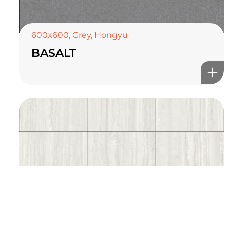
TOP CERAMICS
Байгалын өнгө тансаг
мэдрэмжийг таны орчинд
600x600
,
Grey
,
Hongyu
BASALT
онлайн туслах
©2025 Top ceramics llc, All Rights Reserved.
Themeforest Premium WordPress Theme.