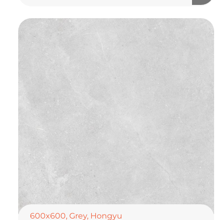
600x600
,
Grey
,
Hongyu