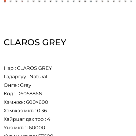
CLAROS GREY
Нэр : CLAROS GREY
Гадаргуу : Natural
Өнгө : Grey
Код : D605886N
Хэмжээ : 600×600
Хэмжээ мкв : 0.36
Хайрцаг дах тоо : 4
Үнэ мкв : 160000