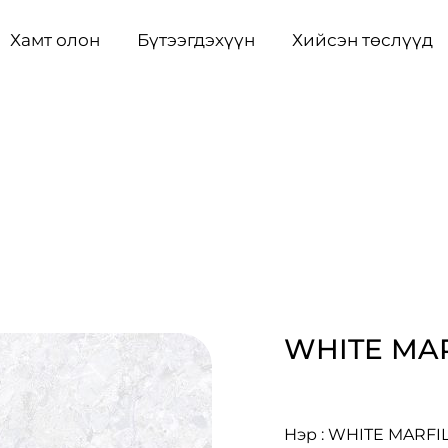
Хамт олон
Бүтээгдэхүүн
Хийсэн төслүүд
WHITE MA
Нэр : WHITE MARFI