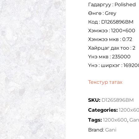
Гадаргуу : Polished
Өнгө : Grey
Код : D1265896BM
Хэмжээ : 1200×600
Хэмжээ мкв : 0.72
Хайрцаг дах тоо : 2
Үнэ мкв : 235000
Үнэ : ширхэг : 16920
Текстур татах
SKU:
D1265896BM
Categories:
1200x6
Tags:
1200x600
,
Gan
Brand:
Gani