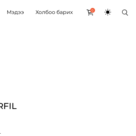
0
Мэдээ
Холбоо барих
RFIL
L