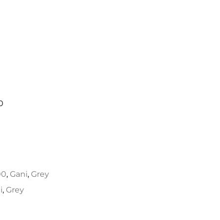
0
00
,
Gani
,
Grey
i
,
Grey