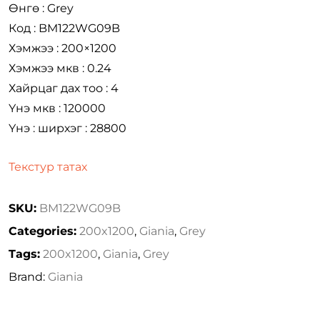
Өнгө : Grey
Код : BM122WG09B
Хэмжээ : 200×1200
Хэмжээ мкв : 0.24
Хайрцаг дах тоо : 4
Үнэ мкв : 120000
Үнэ : ширхэг : 28800
Текстур татах
SKU:
BM122WG09B
Categories:
200x1200
,
Giania
,
Grey
Tags:
200x1200
,
Giania
,
Grey
Brand:
Giania