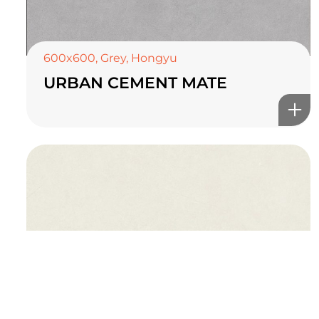
TOP CERAMICS
Байгалын өнгө тансаг
мэдрэмжийг таны орчинд
600x600
,
Grey
,
Hongyu
онлайн туслах
URBAN CEMENT MATE
©2025 Top ceramics llc, All Rights Reserved.
Themeforest Premium WordPress Theme.