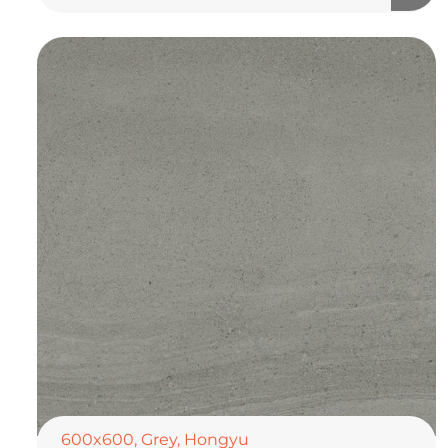
600x600
,
Grey
,
Hongyu