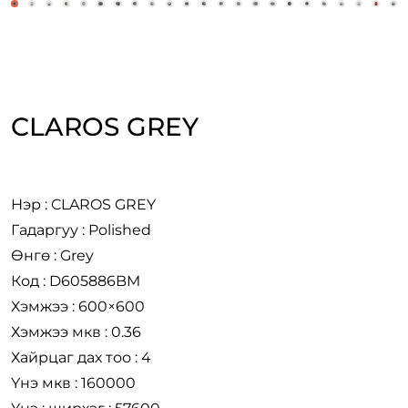
CLAROS GREY
Нэр : CLAROS GREY
Гадаргуу : Polished
Өнгө : Grey
Код : D605886BM
Хэмжээ : 600×600
Хэмжээ мкв : 0.36
Хайрцаг дах тоо : 4
Үнэ мкв : 160000