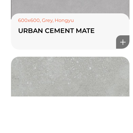
TOP CERAMICS
Байгалын өнгө тансаг
мэдрэмжийг таны орчинд
600x600
,
Grey
,
Hongyu
URBAN CEMENT MATE
онлайн туслах
©2025 Top ceramics llc, All Rights Reserved.
Themeforest Premium WordPress Theme.