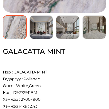
GALACATTA MINT
Нэр : GALACATTA MINT
Гадаргуу : Polished
Өнгө : White,Green
Код : D9272911BM
Хэмжээ : 2700×900
Хэмжээ мкв : 2.43